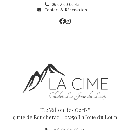
Skip
06 62 60 66 43
to
Contact & Réservation
content
Facebook
Instagram
Open
Close
mobile
mobile
menu
menu
‘‘Le Vallon des Cerfs’’
9 rue de Boucherac – 05250 La Joue du Loup