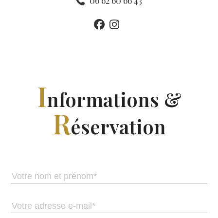
06 62 60 66 43
I
nformations &
R
éservation